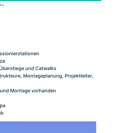
AU
ssionierstationen
opa
 Überstiege und Catwalks
trukteure, Montageplanung, Projektleiter,
ng und Montage vorhanden
opa
eb