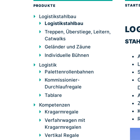
START
PRODUKTE
Logistikstahlbau
Logistikstahlbau
LO
Treppen, Überstiege, Leitern,
Catwalks
STAH
Geländer und Zäune
Individuelle Bühnen
A
L
Logistik
Palettenrollenbahnen
S
G
Kommissionier-
Durchlaufregale
A
Tablare
Z
Kompetenzen
K
Kragarmregale
R
Verfahrwagen mit
Kragarmregalen
Vertikal Regale