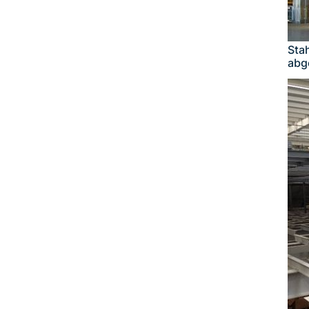
Sta
abg