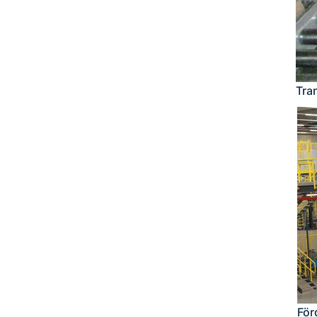
Tra
För