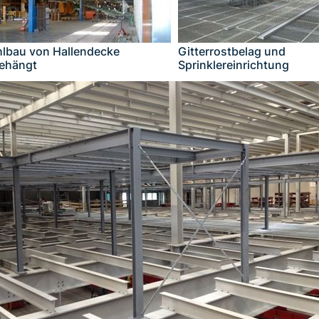
hlbau von Hallendecke
Gitterrostbelag und
ehängt
Sprinklereinrichtung