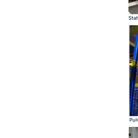
Sta
Pul